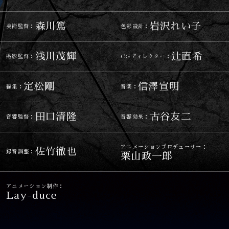
森川篤
岩沢れい子
美術監督：
色彩設計：
浅川茂輝
辻直希
撮影監督：
CGディレクター：
定松剛
信澤宣明
編集：
音楽：
田口清隆
古谷友二
音響監督：
音響効果：
アニメーションプロデューサー：
佐竹徹也
録音調整：
栗山政一郎
アニメーション制作：
Lay-duce