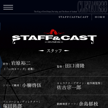
メニュー
STAFFCAST&CAST
HOME
岩原裕二
原作：
田口清隆
監督：
（「LINEマンガ」連載）
キャラクターデザイン・総作画監督：
小柳啓伍
シリーズ構成：
佐古宗一郎
アニメーションディレクター：
余島郁枝
動画検査チーフ：
塚田拓郎