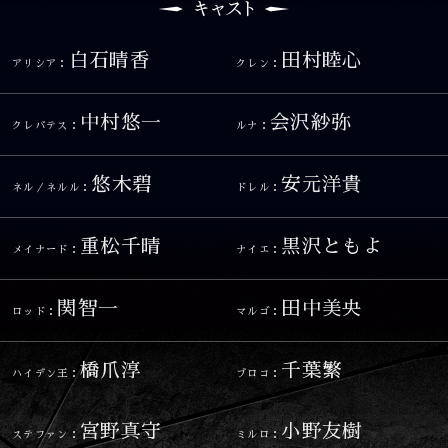
白石晴香
田村睦心
アリシア：
クレン：
中村悠一
会沢紗弥
クレバテス：
ルナ：
悠木碧
安元洋貴
ネル／ネルル：
ドレル：
重松千晴
黒沢ともよ
メイナード：
ナイエ：
関智一
田中美央
ロッド：
マルゴ：
橋爪淳
千葉繁
ハイデン王：
ブロコ：
宮野真守
小野友樹
ステファン：
ミルロ：