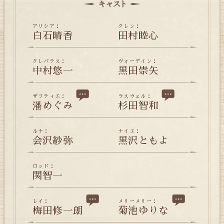
アリシア：
クレン：
白石晴香
田村睦心
クレバテス：
ヴォーデイン：
中村悠一
黒田崇矢
ザフティエ：
ラスウェル：
潘めぐみ
杉田智和
ルナ：
ナイエ：
会沢紗弥
黒沢ともよ
ロッド：
関智一
レイ：
メリーメリー：
梅田修一朗
菊池ゆりな