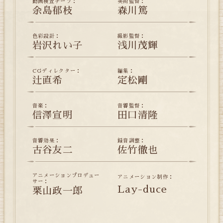
動画検査チーフ：
美術監督：
余島郁枝
森川篤
色彩設計：
撮影監督：
岩沢れい子
浅川茂輝
CGディレクター：
編集：
辻直希
定松剛
音楽：
音響監督：
信澤宣明
田口清隆
音響効果：
録音調整：
古谷友二
佐竹徹也
アニメーションプロデュー
アニメーション制作：
サー：
Lay-duce
栗山政一郎