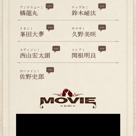
アンドリュー：
ティゲル：
橘龍丸
鈴木崚汰
リオン：
サラサ：
峯田大夢
久野美咲
エディソン：
ミレア：
西山宏太朗
関根明良
ローメイン：
佐野史郎