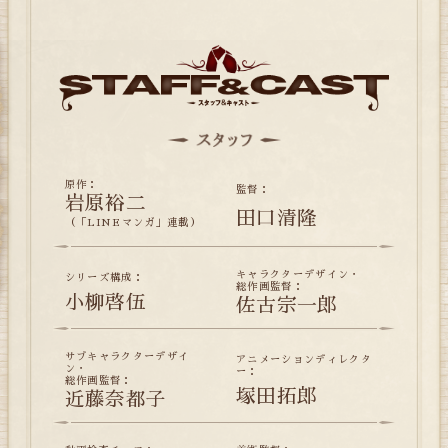
原作：
監督：
岩原裕二
田口清隆
（「LINEマンガ」連載）
キャラクターデザイン・
シリーズ構成：
総作画監督：
小柳啓伍
佐古宗一郎
サブキャラクターデザイ
アニメーションディレクタ
ン・
ー：
総作画監督：
塚田拓郎
近藤奈都子